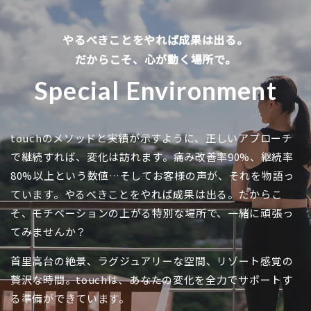
やるべきことをやれば成果は出る。
だからこそ、心が動く場所で。
Special Environment
touchのメソッドと実績が示すように、正しいアプローチ
で継続すれば、変化は訪れます。
痛み改善率90%、継続率
80%以上という数値…そしてお客様の声が、それを物語っ
ています。
やるべきことをやれば成果は出る。
だからこ
そ、モチベーションの上がる特別な場所で、一緒に頑張っ
てみませんか？
首里高台の絶景、ラグジュアリーな空間、リゾート感覚の
贅沢な時間。
touchは、あなたの変化を全力でサポートす
る準備ができています。