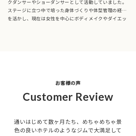
クダンサーやショーダンサーとして活動していました。
ステージに立つ中で培った身体づくりや体型管理の経験
を活かし、現在は女性を中心にボディメイクやダイエッ
て
トサポートを行っています。 私自身、環境の変化やスト
レスによる体重の増減を経験しており、理想の体型を維
持し続けることの難しさを実感してきました。だからこ
そ、ただ体重を落とすだけではなく、無理なく続けられ
な
る習慣づくりや、一人ひとりに合った身体づくりを大切
にしています。 「運動初心者で何から始めればいいかわ
からない」「パーソナルトレーニングを受けるのが初め
お客様の声
てで不安」という方もご安心ください。お客様のペース
に合わせながら、理想の身体づくりを全力でサポートい
い
Customer Review
たします。
通いはじめて数ヶ月たち、めちゃめちゃ景
色の良いホテルのようなジムで大満足して